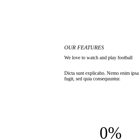
OUR FEATURES
We love to watch and play football
Dicta sunt explicabo. Nemo enim ipsam
fugit, sed quia consequuntur.
0%