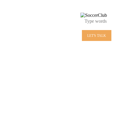
LET'S TALK