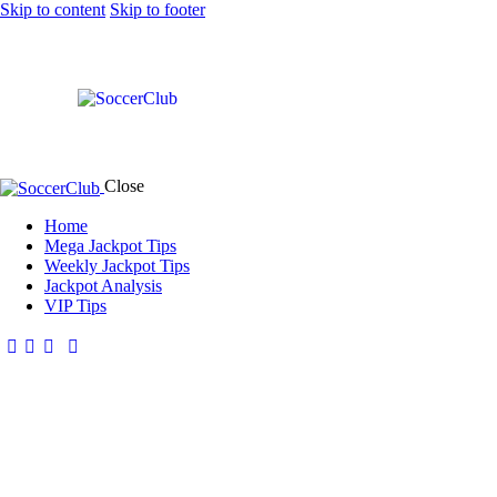
Skip to content
Skip to footer
Close
Home
Mega Jackpot Tips
Weekly Jackpot Tips
Jackpot Analysis
VIP Tips